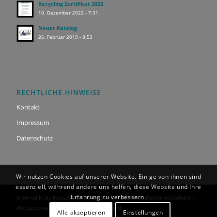
Recycling Zertifikat 2023
10. Dezember 2022 - 7:31
Neuer Katalog
26. Februar 2019 - 8:53
RECHTLICHE HINWEISE
Kontakt
Impressum
Datenschutz
Wir nutzen Cookies auf unserer Website. Einige von ihnen sind
essenziell, während andere uns helfen, diese Website und Ihre
Erfahrung zu verbessern.
© Alfred Kratz Kunststoffprodukte GmbH
2026
. Alle Rechte vorbehalten.
Webseite von
Webdesign Pascal Kaufhold
Alle akzeptieren
Einstellungen